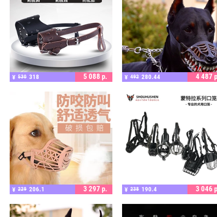
ПОДРОБНЕЕ
ПОДРОБНЕЕ
5 088
р.
4 487
р
318
280.44
¥
530
¥
492
ПОДРОБНЕЕ
ПОДРОБНЕЕ
3 297
р.
3 046
р
206.1
190.4
¥
229
¥
238