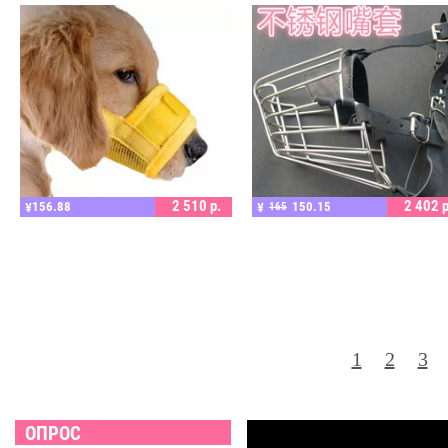
ПОДРОБНЕЕ
ПОДРОБНЕЕ
2 510
р.
2 402
р
156.88
150.15
¥
¥
165
1
2
3
ОПРОС