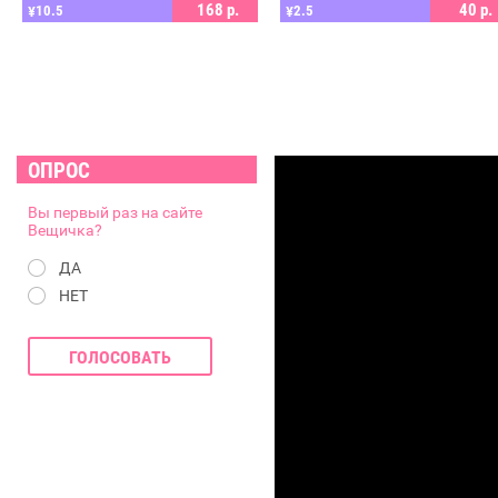
168
р.
40
р.
10.5
2.5
¥
¥
ОПРОС
Вы первый раз на сайте
Вещичка?
ДА
НЕТ